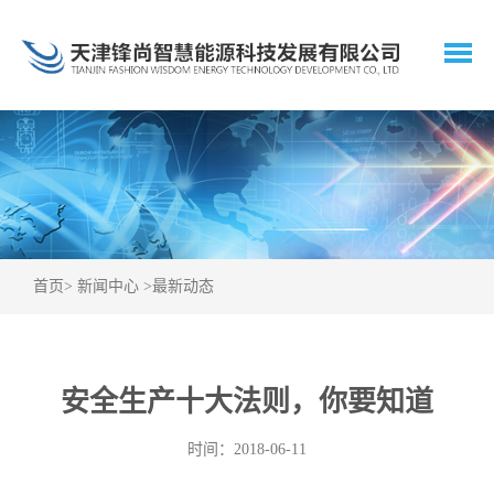
首页
>
新闻中心
>
最新动态
安全生产十大法则，你要知道
时间：2018-06-11