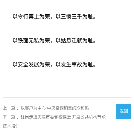
以令行禁止为荣，以三惯三乎为耻。
以铁面无私为荣，以姑息迁就为耻。
以安全发展为荣，以发生事故为耻。
上一篇 ：以客户为中心 中央空调销售的冷和热
返回
下一篇 ：锋尚走进天津市委党校课堂 开展公共机构节能
技术培训